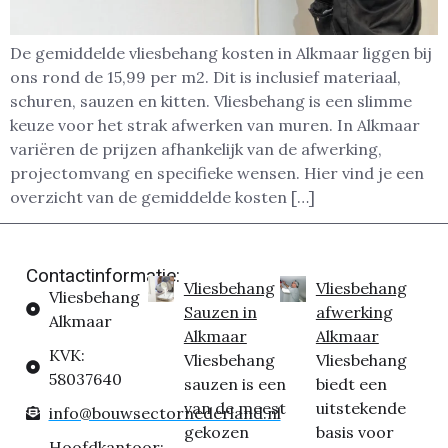
De gemiddelde vliesbehang kosten in Alkmaar liggen bij
ons rond de 15,99 per m2. Dit is inclusief materiaal,
schuren, sauzen en kitten. Vliesbehang is een slimme
keuze voor het strak afwerken van muren. In Alkmaar
variëren de prijzen afhankelijk van de afwerking,
projectomvang en specifieke wensen. Hier vind je een
overzicht van de gemiddelde kosten […]
Contactinformatie:
Vliesbehang
Vliesbehang
Vliesbehang
Sauzen in
afwerking
Alkmaar
Alkmaar
Alkmaar
KVK:
Vliesbehang
Vliesbehang
58037640
sauzen is een
biedt een
van de meest
uitstekende
info@bouwsectornederland.nl
gekozen
basis voor
Hoofdkantoor: