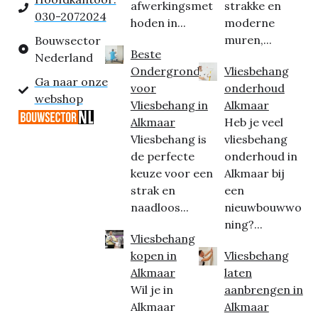
afwerkingsmet
strakke en
030-2072024
hoden in...
moderne
muren,...
Bouwsector
Beste
Nederland
Ondergrond
Vliesbehang
Ga naar onze
voor
onderhoud
webshop
Vliesbehang in
Alkmaar
Alkmaar
Heb je veel
Vliesbehang is
vliesbehang
de perfecte
onderhoud in
keuze voor een
Alkmaar bij
strak en
een
naadloos...
nieuwbouwwo
ning?...
Vliesbehang
kopen in
Vliesbehang
Alkmaar
laten
Wil je in
aanbrengen in
Alkmaar
Alkmaar