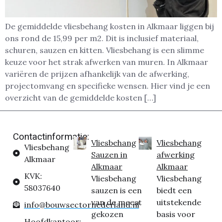
De gemiddelde vliesbehang kosten in Alkmaar liggen bij
ons rond de 15,99 per m2. Dit is inclusief materiaal,
schuren, sauzen en kitten. Vliesbehang is een slimme
keuze voor het strak afwerken van muren. In Alkmaar
variëren de prijzen afhankelijk van de afwerking,
projectomvang en specifieke wensen. Hier vind je een
overzicht van de gemiddelde kosten […]
Contactinformatie:
Vliesbehang
Vliesbehang
Vliesbehang
Sauzen in
afwerking
Alkmaar
Alkmaar
Alkmaar
KVK:
Vliesbehang
Vliesbehang
58037640
sauzen is een
biedt een
van de meest
uitstekende
info@bouwsectornederland.nl
gekozen
basis voor
Hoofdkantoor: